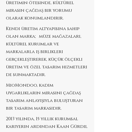
üretimin ötesinde, kültürel
mirasın çağdaş bir yorumu
olarak konumlandırır.
Kendi üretim altyapısına sahip
olan marka; müze mağazaları,
kültürel kurumlar ve
markalarla iş birlikleri
gerçekleştirerek, küçük ölçekli
üretim ve özel tasarım hizmetleri
de sunmaktadır.
MioMondoo, kadim
uygarlıkların mirasını çağdaş
tasarım anlayışıyla buluşturan
bir tasarım markasıdır.
2013 yılında, 15 yıllık kurumsal
kariyerin ardından Kaan Gürdil