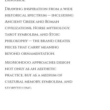
language.
Drawing inspiration from a wide
historical spectrum — including
Ancient Greek and Roman
civilizations, Norse mythology,
tarot symbolism, and Stoic
philosophy — the brand creates
pieces that carry meaning
beyond ornamentation.
MioMondoo approaches design
not only as an aesthetic
practice, but as a medium of
cultural memory, symbolism, and
storytelling.
With in-house production
capabilities and a strong focus
on historically inspired design,