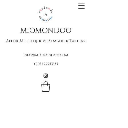
MIOMONDOO
Antik Mitolojik ve Sembolik Takılar
info@miomondoo.com
+905422253333