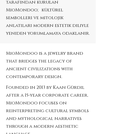
tarafından kurulan
MioMondoo; kültürel
sembolleri ve mitolojik
anlatıları modern estetik diliyle
yeniden yorumlamaya odaklanır.
MioMondoo is a jewelry brand
that bridges the legacy of
ancient civilizations with
contemporary design.
Founded in 2013 by Kaan Gürdil
after a 15-year corporate career,
MioMondoo focuses on
reinterpreting cultural symbols
and mythological narratives
through a modern aesthetic