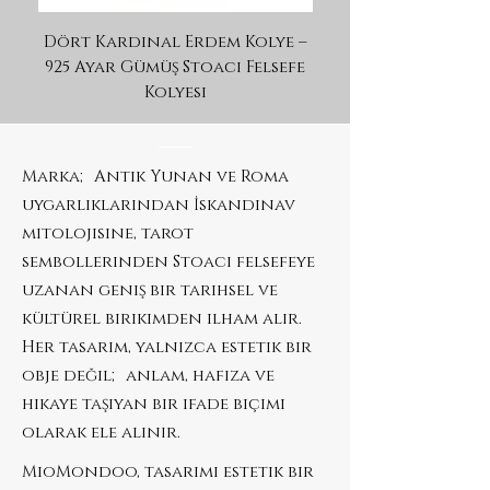
Dört Kardinal Erdem Kolye –
Athena Nike Gümüş
925 Ayar Gümüş Stoacı Felsefe
Kolyesi
Marka; Antik Yunan ve Roma
uygarlıklarından İskandinav
mitolojisine, tarot
sembollerinden Stoacı felsefeye
uzanan geniş bir tarihsel ve
kültürel birikimden ilham alır.
Her tasarım, yalnızca estetik bir
obje değil; anlam, hafıza ve
hikaye taşıyan bir ifade biçimi
olarak ele alınır.
MioMondoo, tasarımı estetik bir