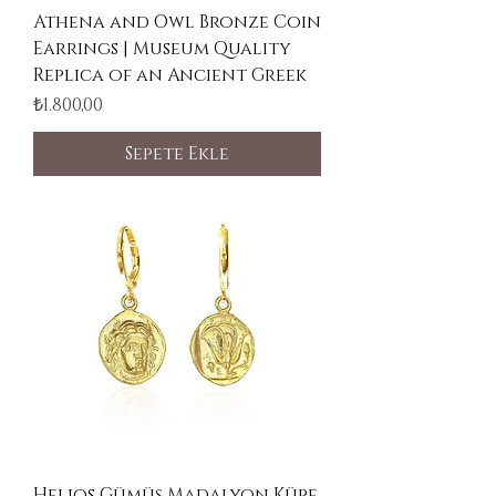
Athena and Owl Bronze Coin
Earrings | Museum Quality
Replica of an Ancient Greek
Fiyat
₺1.800,00
Sepete Ekle
Helios Gümüş Madalyon Küpe