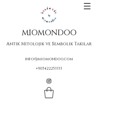
MIOMONDOO
Antik Mitolojik ve Sembolik Takılar
info@miomondoo.com
+905422253333