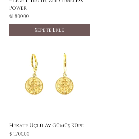
– Light, Truth, and Timeless
Power
Fiyat
₺1.800,00
Sepete Ekle
Hekate Üçlü Ay Gümüş Küpe
Fiyat
₺4.700,00