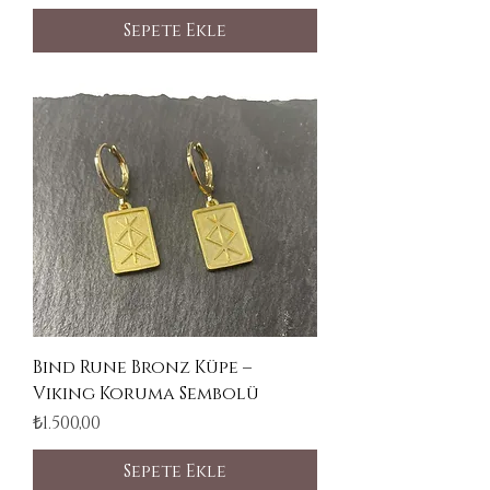
Sepete Ekle
Bind Rune Bronz Küpe –
Viking Koruma Sembolü
Fiyat
₺1.500,00
Sepete Ekle