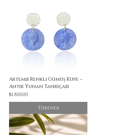
Artemis Renkli Gümüş Küpe –
Antik Yunan Tanrıçası
Fiyat
₺1.800,00
Tükendi