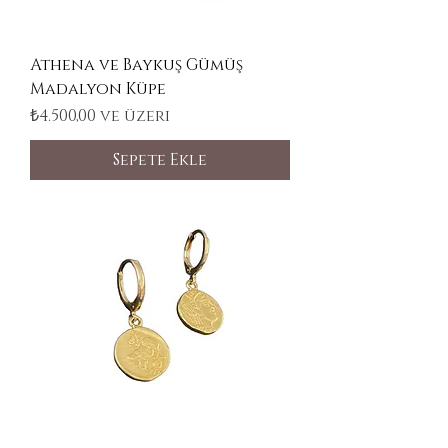
Athena ve Baykuş Gümüş
Madalyon Küpe
İndirimli Fiyat
₺4.500,00
ve üzeri
Sepete Ekle