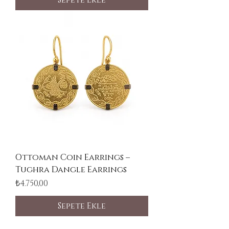
Sepete Ekle
Ottoman Coin Earrings –
Tughra Dangle Earrings
Fiyat
₺4.750,00
Sepete Ekle