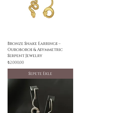
Bronze Snake Earrings –
Ouroboros & Asymmetric
Serpent Jewelry
Fiyat
₺2.000,00
Sepete Ekle