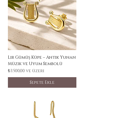
Lir Gümüş Küpe – Antik Yunan
Müzik ve Uyum Sembolü
İndirimli Fiyat
₺3.500,00
ve üzeri
Sepete Ekle