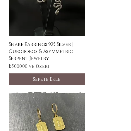
Snake Earrings 925 Silver |
Ouroboros & Asymmetric
Serpent Jewelry
İndirimli Fiyat
₺5.000,00
ve üzeri
Sepete Ekle