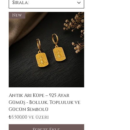
New
Antik Arı Küpe – 925 Ayar
Gümüş - Bolluk, Topluluk ve
Gücün Sembolü
İndirimli Fiyat
₺5.500,00
ve üzeri