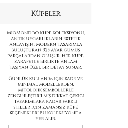
Küpeler
MioMondoo küpe koleksiyonu,
antik uygarlıkların estetik
anlayışını modern tasarımla
buluşturan 925 ayar gümüş
parçalardan oluşur. Her küpe,
zarafetle birlikte anlam
taşıyan özel bir detay sunar.
Günlük kullanım için sade ve
minimal modellerden,
mitolojik sembollerle
zenginleştirilmiş dikkat çekici
tasarımlara kadar farklı
stiller için zamansız küpe
seçenekleri bu koleksiyonda
yer alır.