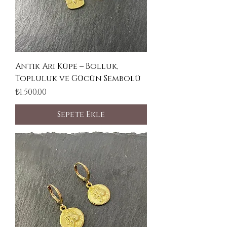
Antik Arı Küpe – Bolluk,
Topluluk ve Gücün Sembolü
Fiyat
₺1.500,00
Sepete Ekle