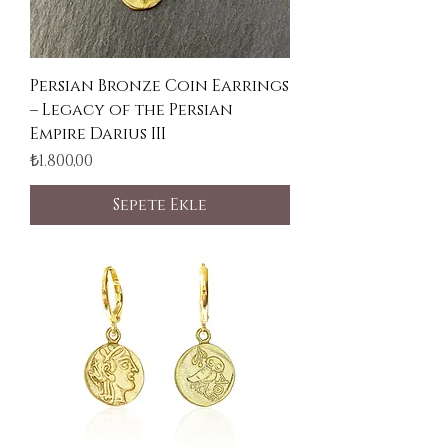
Persian Bronze Coin Earrings
– Legacy of the Persian
Empire Darius III
Fiyat
₺1.800,00
Sepete Ekle