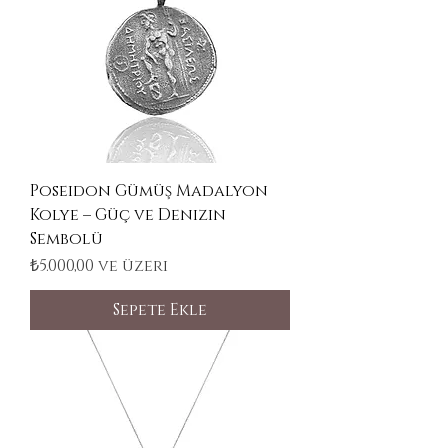
Poseidon Gümüş Madalyon
Kolye – Güç ve Denizin
Sembolü
İndirimli Fiyat
₺5.000,00
ve üzeri
Sepete Ekle