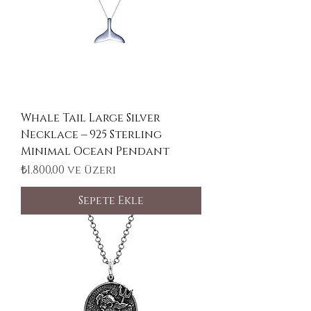
Whale Tail Large Silver
Necklace – 925 Sterling
Minimal Ocean Pendant
İndirimli Fiyat
₺1.800,00
ve üzeri
Sepete Ekle