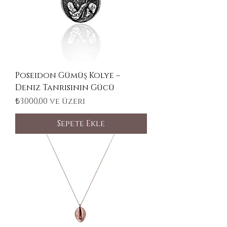
Poseidon Gümüş Kolye –
Deniz Tanrısının Gücü
İndirimli Fiyat
₺3.000,00
ve üzeri
Sepete Ekle