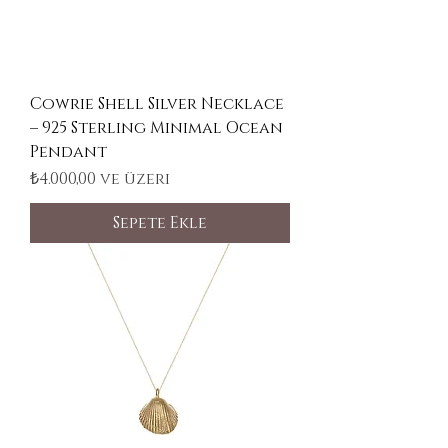
Cowrie Shell Silver Necklace
– 925 Sterling Minimal Ocean
Pendant
İndirimli Fiyat
₺4.000,00
ve üzeri
Sepete Ekle