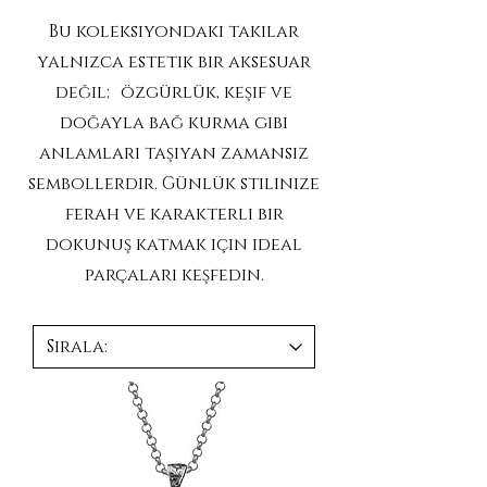
Bu koleksiyondaki takılar
yalnızca estetik bir aksesuar
değil; özgürlük, keşif ve
doğayla bağ kurma gibi
anlamları taşıyan zamansız
sembollerdir. Günlük stilinize
ferah ve karakterli bir
dokunuş katmak için ideal
parçaları keşfedin.