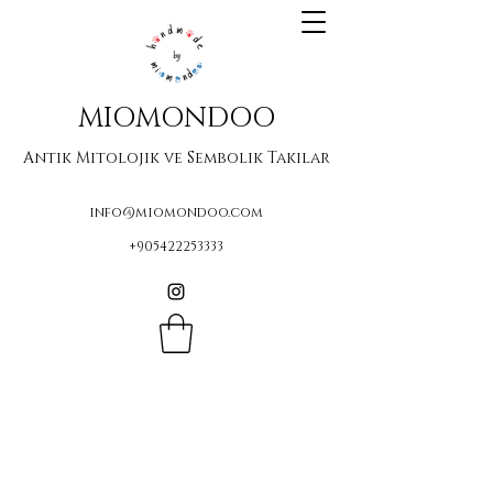
MIOMONDOO
Antik Mitolojik ve Sembolik Takılar
info@miomondoo.com
+905422253333