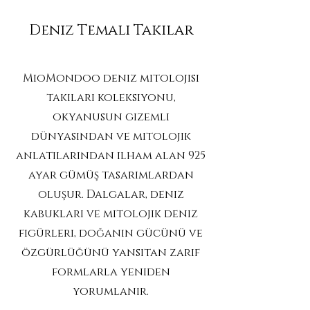
Deniz Temalı Takılar
MioMondoo deniz mitolojisi
takıları koleksiyonu,
okyanusun gizemli
dünyasından ve mitolojik
anlatılarından ilham alan 925
ayar gümüş tasarımlardan
oluşur. Dalgalar, deniz
kabukları ve mitolojik deniz
figürleri, doğanın gücünü ve
özgürlüğünü yansıtan zarif
formlarla yeniden
yorumlanır.