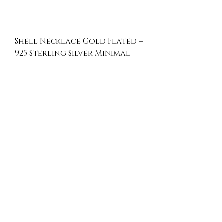
Shell Necklace Gold Plated –
925 Sterling Silver Minimal
Pendant
İndirimli Fiyat
₺3.500,00
ve üzeri
Sepete Ekle