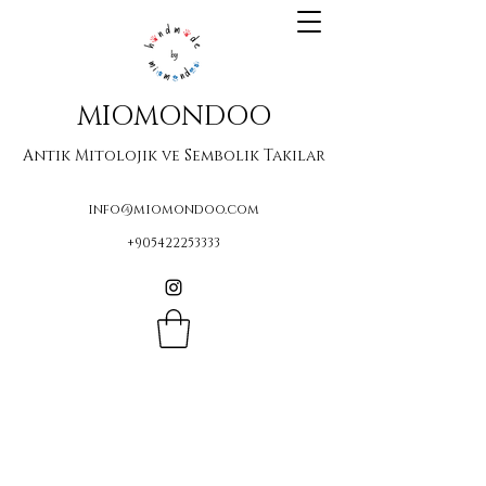
MIOMONDOO
Antik Mitolojik ve Sembolik Takılar
info@miomondoo.com
+905422253333