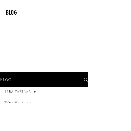
BLOG
Blog
Tüm Yazılar
Tüm Yazılar
Norse
Mitolojisi
Tarot