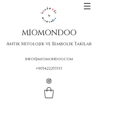
MIOMONDOO
Antik Mitolojik ve Sembolik Takılar
info@miomondoo.com
+905422253333