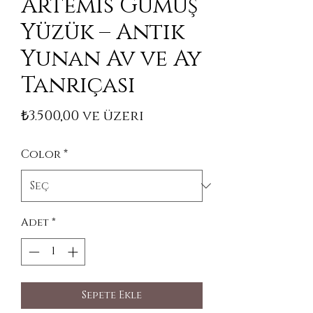
Artemis Gümüş
Yüzük – Antik
Yunan Av ve Ay
Tanrıçası
İndirimli Fiyat
₺3.500,00
ve üzeri
Color
*
Adet
*
Sepete Ekle