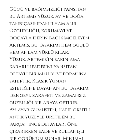
Gücü ve bağımsızlığı yansıtan
bu Artemis yüzük, av ve doğa
tanrıçasından ilham alır.
Özgürlüğü, korumayı ve
doğayla derin bağı simgeleyen
Artemis, bu tasarımı hem güçlü
hem anlam yüklü kılar.
Yüzük, Artemis’in sakin ama
kararlı ifadesini yansıtan
detaylı bir mini büst formuna
sahiptir. Klasik Yunan
estetiğine dayanan bu tasarım,
dengeyi, zarafeti ve zamansız
güzelliği bir araya getirir.
925 ayar gümüşten, hafif oksitli
antik yüzeyle üretilen bu
parça; ince detayları öne
çıkarırken sade ve kullanışlı
bir görünüm sunar. Minimal