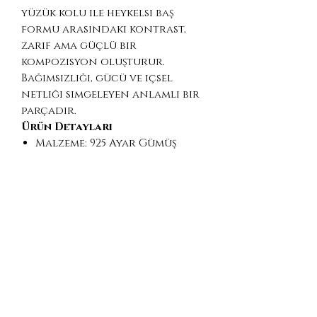
yüzük kolu ile heykelsi baş
formu arasındaki kontrast,
zarif ama güçlü bir
kompozisyon oluşturur.
Bağımsızlığı, gücü ve içsel
netliği simgeleyen anlamlı bir
parçadır.
Ürün Detayları
Malzeme: 925 Ayar Gümüş
Kaplama: Hafif oksitli / antik
görünüm
Tasarım: Artemis büstü (3D
heykelsi form)
Stil: Minimal yüzük kolu /
klasik heykel estetiği
Yüzük Ölçüsü: Standart US 6
1/4 (isteğe göre üretim
yapılabilir)
El yapımı