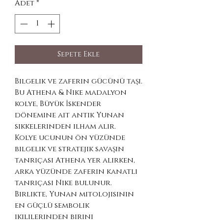
Adet
*
Sepete Ekle
Bilgelik ve zaferin gücünü taşı.
Bu Athena & Nike madalyon
kolye, Büyük İskender
dönemine ait antik Yunan
sikkelerinden ilham alır.
Kolye ucunun ön yüzünde
bilgelik ve stratejik savaşın
tanrıçası Athena yer alırken,
arka yüzünde zaferin kanatlı
tanrıçası Nike bulunur.
Birlikte, Yunan mitolojisinin
en güçlü sembolik
ikililerinden birini