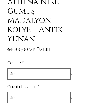
Athena Nike
Gümüş
Madalyon
Kolye – Antik
Yunan
İndirimli Fiyat
₺4.500,00
ve üzeri
Color
*
Chain Length
*