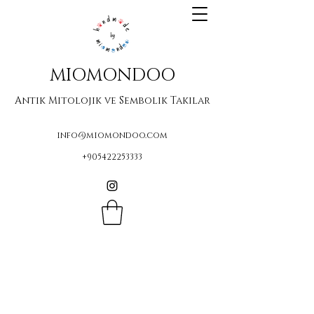
MIOMONDOO
Antik Mitolojik ve Sembolik Takılar
info@miomondoo.com
+905422253333