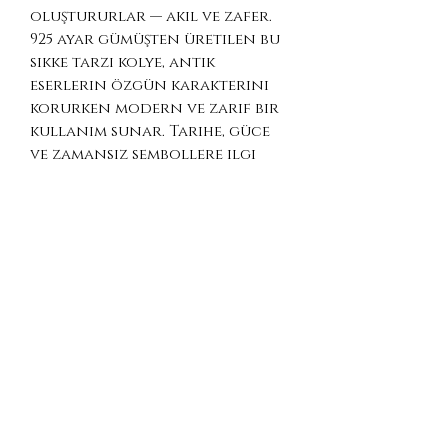
oluştururlar — akıl ve zafer.
925 ayar gümüşten üretilen bu
sikke tarzı kolye, antik
eserlerin özgün karakterini
korurken modern ve zarif bir
kullanım sunar. Tarihe, güce
ve zamansız sembollere ilgi
duyanlar için anlam yüklü bir
parçadır.
Gümüş ve altın kaplama
seçenekleriyle sunulmaktadır.
Ürün Detayları
Malzeme: 925 Ayar Gümüş
Kaplama Seçenekleri: Gümüş /
Altın Kaplama
Kolye Ucu Çapı: yaklaşık 16
mm
Zincir Uzunlukları: 45 / 50 /
55 / 60 cm