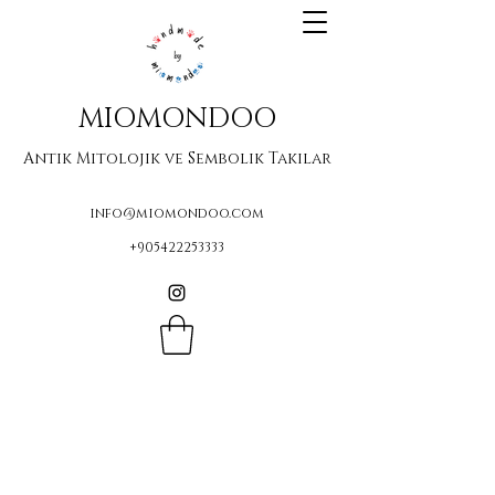
MIOMONDOO
Antik Mitolojik ve Sembolik Takılar
info@miomondoo.com
+905422253333