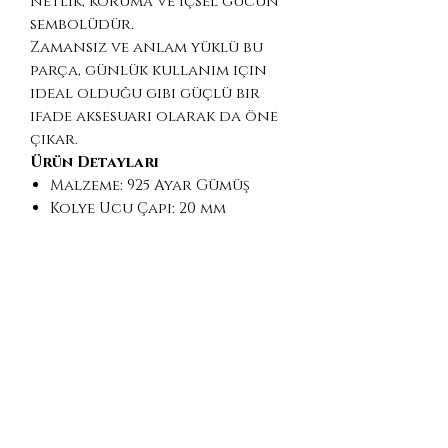
netlik, koruma ve içsel gücün
sembolüdür.
Zamansız ve anlam yüklü bu
parça, günlük kullanım için
ideal olduğu gibi güçlü bir
ifade aksesuarı olarak da öne
çıkar.
Ürün Detayları
Malzeme: 925 Ayar Gümüş
Kolye Ucu Çapı: 20 mm
Zincir Tipi: Dodge zincir
Zincir Uzunlukları: 45 / 50 /
55 / 60 cm
Özel uzunluklar talep
üzerine hazırlanabilir
El yapımı
Hediye İçin Uygun
Öğrenciler, akademisyenler
ve öğrenmeyi sevenler
Liderlik pozisyonundaki