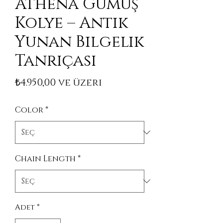
Athena Gümüş
Kolye – Antik
Yunan Bilgelik
Tanrıçası
İndirimli Fiyat
₺4.950,00
ve üzeri
Color
*
Chain Length
*
Adet
*