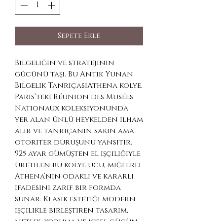
Sepete Ekle
Bilgeliğin ve stratejinin
gücünü taşı. Bu Antik Yunan
Bilgelik TanrıçasıAthena kolye,
Paris’teki Réunion des Musées
Nationaux koleksiyonunda
yer alan ünlü heykelden ilham
alır ve tanrıçanın sakin ama
otoriter duruşunu yansıtır.
925 ayar gümüşten el işçiliğiyle
üretilen bu kolye ucu, miğferli
Athena’nın odaklı ve kararlı
ifadesini zarif bir formda
sunar. Klasik estetiği modern
işçilikle birleştiren tasarım,