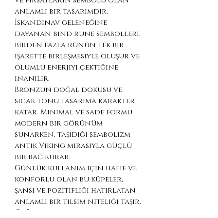
ve fırsatların sembolü olan
anlamlı bir tasarımdır.
İskandinav geleneğine
dayanan bind rune sembolleri,
birden fazla rünün tek bir
işarette birleşmesiyle oluşur ve
olumlu enerjiyi çektiğine
inanılır.
Bronzun doğal dokusu ve
sıcak tonu tasarıma karakter
katar. Minimal ve sade formu
modern bir görünüm
sunarken, taşıdığı sembolizm
antik Viking mirasıyla güçlü
bir bağ kurar.
Günlük kullanım için hafif ve
konforlu olan bu küpeler,
şansı ve pozitifliği hatırlatan
anlamlı bir tılsım niteliği taşır.
Ürün Detayları