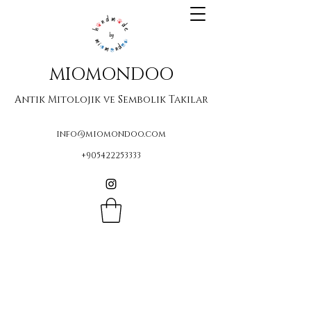
MIOMONDOO
Antik Mitolojik ve Sembolik Takılar
info@miomondoo.com
+905422253333