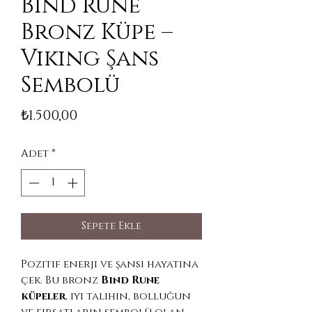
Bind Rune
Bronz Küpe –
Viking Şans
Sembolü
Fiyat
₺1.500,00
Adet
*
Sepete Ekle
Pozitif enerji ve şansı hayatına
çek. Bu bronz
Bind Rune
küpeler
, iyi talihin, bolluğun