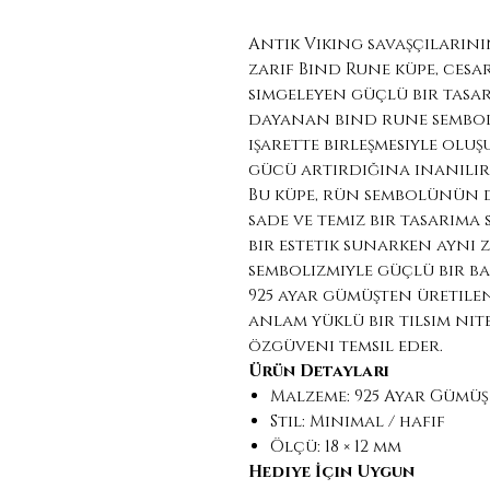
Antik Viking savaşçıların
zarif Bind Rune küpe, cesar
simgeleyen güçlü bir tasa
dayanan bind rune semboll
işarette birleşmesiyle oluş
gücü artırdığına inanılır
Bu küpe, rün sembolünün 
sade ve temiz bir tasarıma
bir estetik sunarken aynı
sembolizmiyle güçlü bir ba
925 ayar gümüşten üretile
anlam yüklü bir tılsım nit
özgüveni temsil eder.
Ürün Detayları
Malzeme: 925 Ayar Gümüş
Stil: Minimal / hafif
Ölçü: 18 × 12 mm
Hediye İçin Uygun