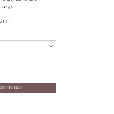
14SEAR
İndirimli Fiyat
zeri
Sepete Ekle