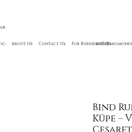
lar
og
About Us
Contact Us
For Business (B2B)
info@miomond
Bind R
Küpe – 
Cesaret