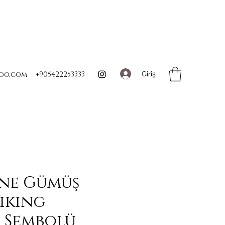
Giriş
oo.com
+905422253333
une Gümüş
Viking
 Sembolü