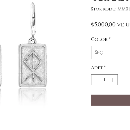
Stok kodu: MM04
₺5.000,00
ve ü
Color
*
Seç
Adet
*