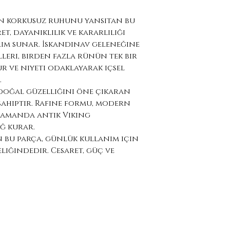
ın korkusuz ruhunu yansıtan bu
et, dayanıklılık ve kararlılığı
rım sunar. İskandinav geleneğine
eri, birden fazla rünün tek bir
ur ve niyeti odaklayarak içsel
.
doğal güzelliğini öne çıkaran
 sahiptir. Rafine formu, modern
 zamanda antik Viking
ğ kurar.
n bu parça, günlük kullanım için
eliğindedir. Cesaret, güç ve