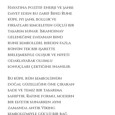
Hayatına pozitif enerji ve şansı
davet eden bu zarif Bind Rune
küpe, iyi şans, bolluk ve
fırsatları simgeleyen güçlü bir
tasarım sunar. İskandinav
geleneğine dayanan bind
rune sembolleri, birden fazla
rünün tek bir işarette
birleşmesiyle oluşur ve niyeti
odaklayarak olumlu
sonuçları çektiğine inanılır.
Bu küpe, rün sembolünün
doğal güzelliğini öne çıkaran
sade ve temiz bir tasarıma
sahiptir. Rafine formu, modern
bir estetik sunarken aynı
zamanda antik Viking
sembolizmiyle güçlü bir bağ