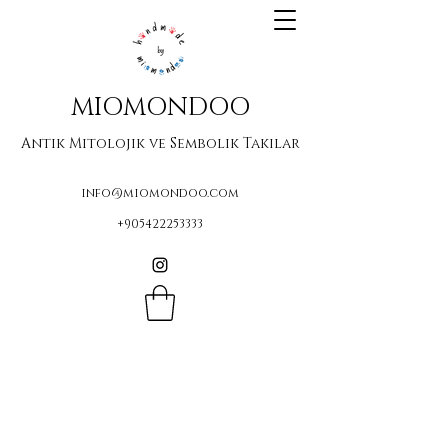
MIOMONDOO
Antik Mitolojik ve Sembolik Takılar
info@miomondoo.com
+905422253333