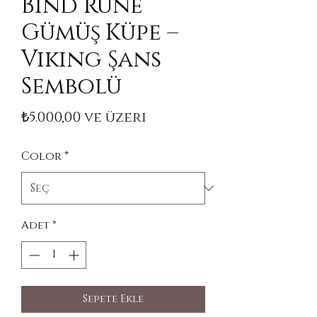
Bind Rune
Gümüş Küpe –
Viking Şans
Sembolü
İndirimli Fiyat
₺5.000,00
ve üzeri
Color
*
Adet
*
Sepete Ekle