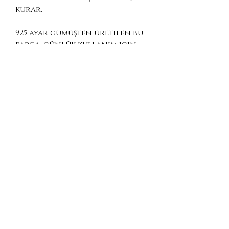
kurar.
925 ayar gümüşten üretilen bu
parça, günlük kullanım için
anlam yüklü bir tılsım
niteliğindedir. Şans, pozitif
enerji ve yeni başlangıçları
temsil eder.
Malzeme: 925 Ayar Gümüş
Stil: Minimal / hafif
Ölçü: 18 × 12 mm
Şans ve pozitif enerji
arayanlar, Viking mitolojisine
ilgi duyanlar, minimalist stil
sevenler ve anlam yüklü
aksesuarları tercih edenler
için özel ve düşünceli bir