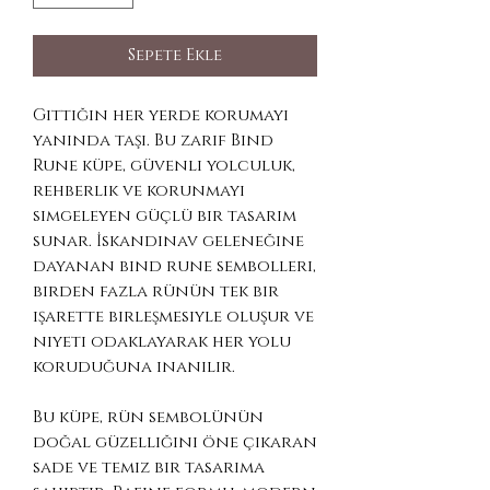
Sepete Ekle
Gittiğin her yerde korumayı
yanında taşı. Bu zarif Bind
Rune küpe, güvenli yolculuk,
rehberlik ve korunmayı
simgeleyen güçlü bir tasarım
sunar. İskandinav geleneğine
dayanan bind rune sembolleri,
birden fazla rünün tek bir
işarette birleşmesiyle oluşur ve
niyeti odaklayarak her yolu
koruduğuna inanılır.
Bu küpe, rün sembolünün
doğal güzelliğini öne çıkaran
sade ve temiz bir tasarıma