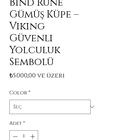
Bind Rune
Gümüş Küpe –
Viking
Güvenli
Yolculuk
Sembolü
İndirimli Fiyat
₺5.000,00
ve üzeri
Color
*
Adet
*