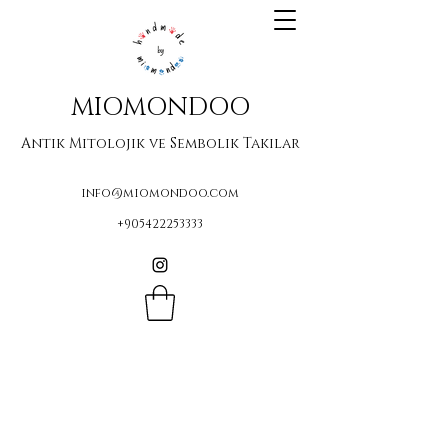
MIOMONDOO
Antik Mitolojik ve Sembolik Takılar
info@miomondoo.com
+905422253333