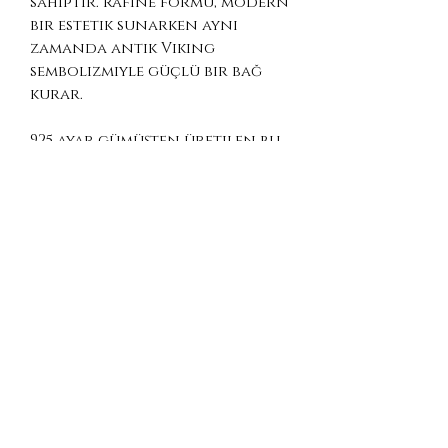
sahiptir. Rafine formu, modern
bir estetik sunarken aynı
zamanda antik Viking
sembolizmiyle güçlü bir bağ
kurar.
925 ayar gümüşten üretilen bu
parça, günlük kullanım için
anlam yüklü bir tılsım
niteliğindedir. Güvenli
yolculuk, yön bulma ve iç
huzuru temsil eder.
Malzeme: 925 Ayar Gümüş
Stil: Minimal / hafif
Ölçü: 18 × 12 mm
Seyahat edenler, macera
tutkunları, Viking
mitolojisine ilgi duyanlar,