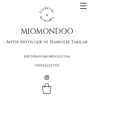
MIOMONDOO
Antik Mitolojik ve Sembolik Takılar
info@miomondoo.com
+905422253333