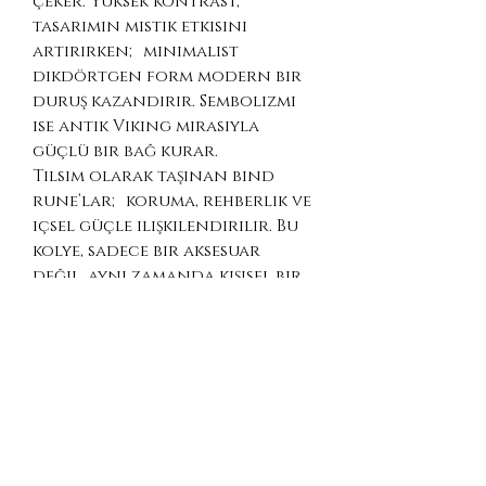
çeker. Yüksek kontrast,
tasarımın mistik etkisini
artırırken; minimalist
dikdörtgen form modern bir
duruş kazandırır. Sembolizmi
ise antik Viking mirasıyla
güçlü bir bağ kurar.
Tılsım olarak taşınan bind
rune’lar; koruma, rehberlik ve
içsel güçle ilişkilendirilir. Bu
kolye, sadece bir aksesuar
değil, aynı zamanda kişisel bir
ifade ve anlam taşıyan bir
parçadır.
Ürün Detayları
Malzeme: 925 Ayar Gümüş
Kaplama: Siyah mine detay
Desen: Koruma sembolü
Zincir Uzunlukları: 45 / 50 /
55 / 60 cm