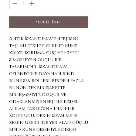
Sepete Ekle
Antik İskandinav enerjisini
taşı. Bu etkileyici Bind Rune
kolye, koruma, güç ve niyeti
simgeleyen güçlü bir
tasarımdır. İskandinav
geleneğine dayanan bind
rune sembolleri, birden fazla
rünün tek bir işarette
birleşmesiyle oluşur ve
odaklanmış enerji ile kişisel
anlam taşıdığına inanılır.
Kolye ucu, derin siyah mine
zemin üzerinde yer alan güçlü
bind rune deseniyle dikkat