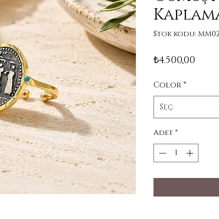
Kaplam
Stok kodu: MM02
Fiya
₺4.500,00
Color
*
Seç
Adet
*