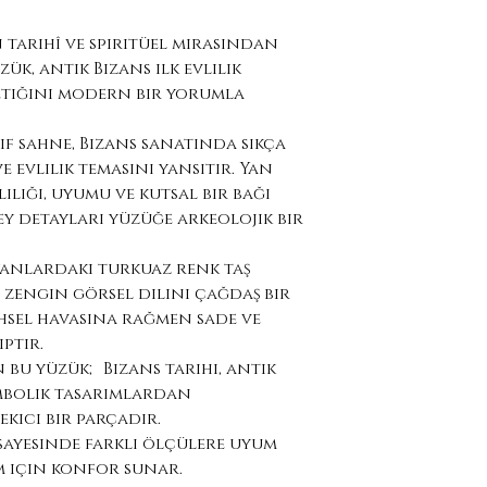
tarihî ve spiritüel mirasından
zük, antik Bizans ilk evlilik
etiğini modern bir yorumla
f sahne, Bizans sanatında sıkça
 evlilik temasını yansıtır. Yan
lığı, uyumu ve kutsal bir bağı
zey detayları yüzüğe arkeolojik bir
yanlardaki turkuaz renk taş
 zengin görsel dilini çağdaş bir
hsel havasına rağmen sade ve
iptir.
 bu yüzük; Bizans tarihi, antik
mbolik tasarımlardan
kici bir parçadır.
sayesinde farklı ölçülere uyum
m için konfor sunar.