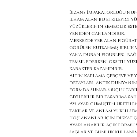
Bizans İmparatorluğu’nun 
ilham alan bu etkileyici yü
yüzüklerinin sembolik est
yeniden canlandırır.
Merkezde yer alan figürati
görülen kutsanmış birlik ve
yana duran figürler; bağlı
temsil ederken, oksitli yü
karakter kazandırır.
Altın kaplama çerçeve ve 
detayları, antik dünyanın
formda sunar. Güçlü tari
giyilebilir bir tasarıma sah
925 ayar gümüşten üretilen
takılar ve anlam yüklü se
hoşlananlar için dikkat çe
Ayarlanabilir açık formu 
sağlar ve günlük kullanı