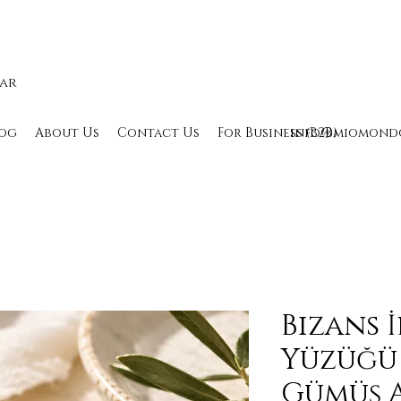
lar
og
About Us
Contact Us
For Business (B2B)
info@miomond
Bizans İ
Yüzüğü 
Gümüş A