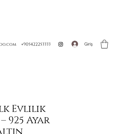
Giriş
oo.com
+905422253333
lk Evlilik
– 925 Ayar
ltın