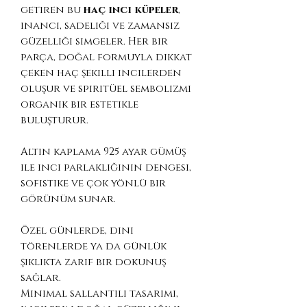
getiren bu
haç inci küpeler
,
inancı, sadeliği ve zamansız
güzelliği simgeler. Her bir
parça, doğal formuyla dikkat
çeken haç şekilli incilerden
oluşur ve spiritüel sembolizmi
organik bir estetikle
buluşturur.
Altın kaplama 925 ayar gümüş
ile inci parlaklığının dengesi,
sofistike ve çok yönlü bir
görünüm sunar.
Özel günlerde, dini
törenlerde ya da günlük
şıklıkta zarif bir dokunuş
sağlar.
Minimal sallantılı tasarımı,