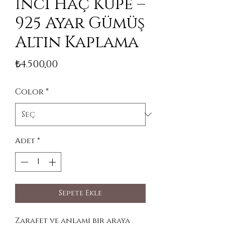
İnci Haç Küpe –
925 Ayar Gümüş
Altın Kaplama
Fiyat
₺4.500,00
Color
*
Adet
*
Sepete Ekle
Zarafet ve anlamı bir araya