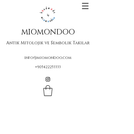
MIOMONDOO
Antik Mitolojik ve Sembolik Takılar
info@miomondoo.com
+905422253333