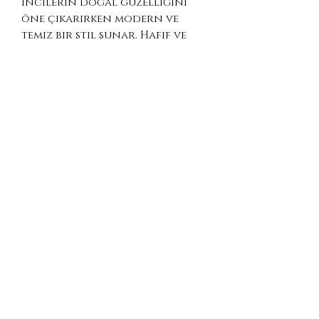
incilerin doğal güzelliğini
öne çıkarırken modern ve
temiz bir stil sunar. Hafif ve
konforlu yapısıyla gün boyu
rahatlıkla kullanılabilir.
Anlam yüklü ve zarif bir hediye
arayanlar için ideal bir seçim.
Ürün Detayları
Malzeme: 925 Ayar Gümüş
(Altın Kaplama)
İnci Türü: Haç formunda
doğal inci
Ölçü: Yaklaşık 15 mm
(uzunluk) x 9 mm (genişlik)
Kapanış: Menteşeli halka
Çift olarak satılır
İnancı ve zarafeti stiline taşı.