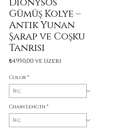
Dionysos
Gümüş Kolye –
Antik Yunan
Şarap ve Coşku
Tanrısı
İndirimli Fiyat
₺4.950,00
ve üzeri
Color
*
Chain Length
*