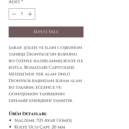
Adet
*
Sepete Ekle
Şarap, şölen ve ilahi coşkunun
tanrısı Dionysos’un ruhunu
bu özenle hazırlanmış kolye ile
kutla. Roma’daki Capitoline
Müzesi’nde yer alan ünlü
Dionysos başından ilham alan
bu tasarım, eğlence ve
dönüşümün tanrısının
dinamik enerjisini yansıtır.
Ürün Detayları:
Malzeme: 925 Ayar Gümüş
Kolye Ucu Çapı: 20 mm