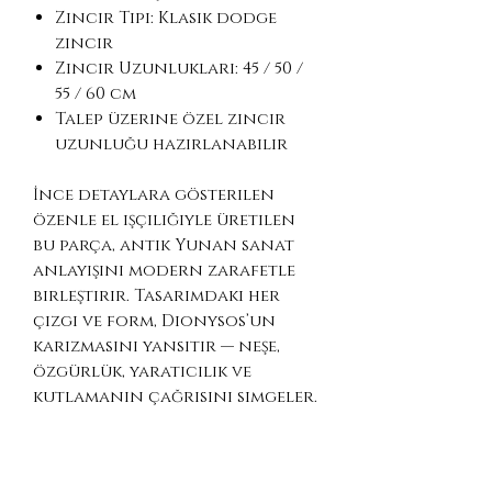
Zincir Tipi: Klasik dodge
zincir
Zincir Uzunlukları: 45 / 50 /
55 / 60 cm
Talep üzerine özel zincir
uzunluğu hazırlanabilir
İnce detaylara gösterilen
özenle el işçiliğiyle üretilen
bu parça, antik Yunan sanat
anlayışını modern zarafetle
birleştirir. Tasarımdaki her
çizgi ve form, Dionysos’un
karizmasını yansıtır — neşe,
özgürlük, yaratıcılık ve
kutlamanın çağrısını simgeler.
Kimler İçin Uygun:
Mitoloji ve tarih meraklıları