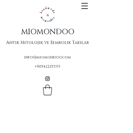
MIOMONDOO
Antik Mitolojik ve Sembolik Takılar
info@miomondoo.com
+905422253333