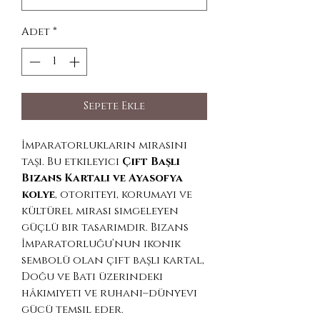
Adet
*
Sepete Ekle
İmparatorlukların mirasını
taşı. Bu etkileyici
Çift Başlı
Bizans Kartalı ve Ayasofya
kolye
, otoriteyi, korumayı ve
kültürel mirası simgeleyen
güçlü bir tasarımdır. Bizans
İmparatorluğu’nun ikonik
sembolü olan çift başlı kartal,
Doğu ve Batı üzerindeki
hâkimiyeti ve ruhani–dünyevi
gücü temsil eder.