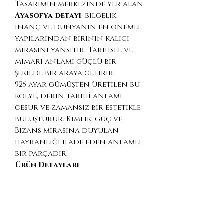
Tasarımın merkezinde yer alan
Ayasofya detayı
, bilgelik,
inanç ve dünyanın en önemli
yapılarından birinin kalıcı
mirasını yansıtır. Tarihsel ve
mimari anlamı güçlü bir
şekilde bir araya getirir.
925 ayar gümüşten üretilen bu
kolye, derin tarihî anlamı
cesur ve zamansız bir estetikle
buluşturur. Kimlik, güç ve
Bizans mirasına duyulan
hayranlığı ifade eden anlamlı
bir parçadır.
Ürün Detayları
Malzeme: 925 Ayar Gümüş
Tasarım: Çift başlı kartal &
Ayasofya detayı
Kaplama Seçenekleri: Gümüş /
Altın Kaplama