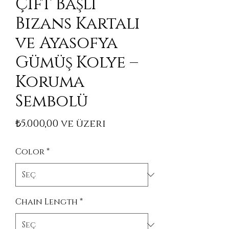
Çift Başlı
Bizans Kartalı
ve Ayasofya
Gümüş Kolye –
Koruma
Sembolü
İndirimli Fiyat
₺5.000,00
ve üzeri
Color
*
Chain Length
*