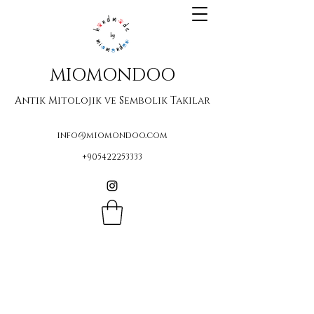
MIOMONDOO
Antik Mitolojik ve Sembolik Takılar
info@miomondoo.com
+905422253333