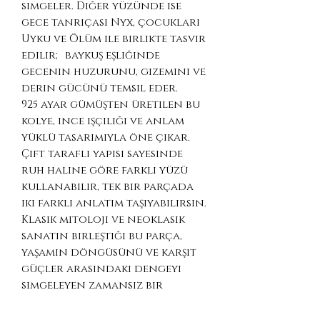
simgeler. Diğer yüzünde ise
gece tanrıçası Nyx, çocukları
Uyku ve Ölüm ile birlikte tasvir
edilir; baykuş eşliğinde
gecenin huzurunu, gizemini ve
derin gücünü temsil eder.
925 ayar gümüşten üretilen bu
kolye, ince işçiliği ve anlam
yüklü tasarımıyla öne çıkar.
Çift taraflı yapısı sayesinde
ruh haline göre farklı yüzü
kullanabilir, tek bir parçada
iki farklı anlatım taşıyabilirsin.
Klasik mitoloji ve neoklasik
sanatın birleştiği bu parça,
yaşamın döngüsünü ve karşıt
güçler arasındaki dengeyi
simgeleyen zamansız bir
tasarımdır.
Ürün Detayları