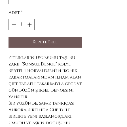
Adet
*
Sepete Ekle
Zıtlıkların uyumunu taşı. Bu
zarif “Sonsuz Denge” kolye,
Bertel Thorvaldsen’in ikonik
kabartmalarından ilham alan
çift taraflı tasarımıyla gece ve
gündüzün şiirsel dengesini
yansıtır.
Bir yüzünde, şafak tanrıçası
Aurora, sırtında Cupid ile
birlikte yeni başlangıçları,
umudu ve aşkın doğuşunu