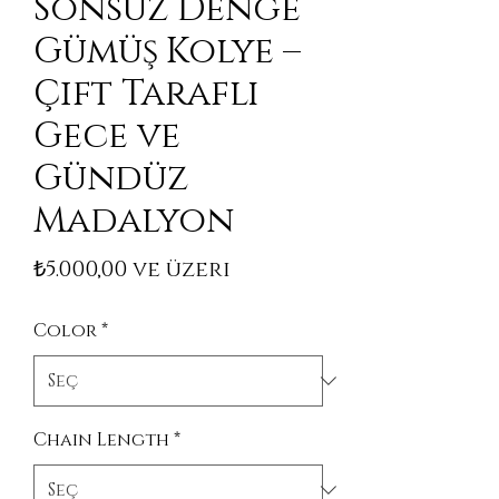
Sonsuz Denge
Gümüş Kolye –
Çift Taraflı
Gece ve
Gündüz
Madalyon
İndirimli Fiyat
₺5.000,00
ve üzeri
Color
*
Chain Length
*