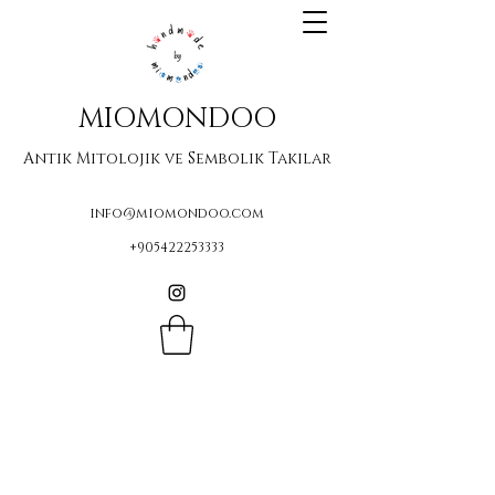
MIOMONDOO
Antik Mitolojik ve Sembolik Takılar
info@miomondoo.com
+905422253333