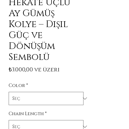
Hekate Üçlü
Ay Gümüş
Kolye – Dişil
Güç ve
Dönüşüm
Sembolü
İndirimli Fiyat
₺3.000,00
ve üzeri
Color
*
Chain Length
*