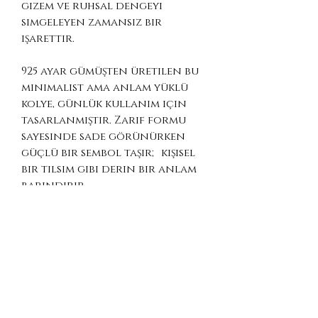
gizem ve ruhsal dengeyi
simgeleyen zamansız bir
işarettir.
925 ayar gümüşten üretilen bu
minimalist ama anlam yüklü
kolye, günlük kullanım için
tasarlanmıştır. Zarif formu
sayesinde sade görünürken
güçlü bir sembol taşır; kişisel
bir tılsım gibi derin bir anlam
barındırır.
Tanrıça temalı takılara ilgi
duyanlar, mistik ve “witchy”
estetiği sevenler ya da pagan
sembollerle bağ kuranlar için
ideal bir parçadır. İçsel gücü
ve ay enerjisiyle bağlantıyı
hatırlatan özel bir kolyedir.