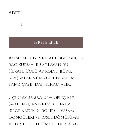
Adet
*
Sepete Ekle
Ayın enerjisi ve ilahi dişil güçle
bağ kurmanı sağlayan bu
Hekate Üçlü Ay kolye, büyü,
kavşaklar ve sezginin kadim
tanrıçasından ilham alır.
Üçlü Ay sembolü — Genç Kız
(Maiden), Anne (Mother) ve
Bilge Kadın (Crone) — yaşam
döngülerini, içsel dönüşümü
ve dişil gücü temsil eder. Sezgi,