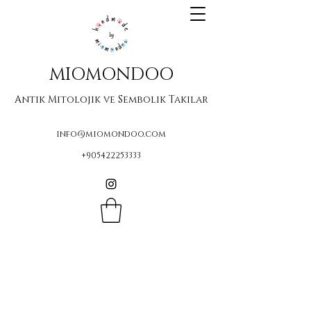
MIOMONDOO
Antik Mitolojik ve Sembolik Takılar
info@miomondoo.com
+905422253333