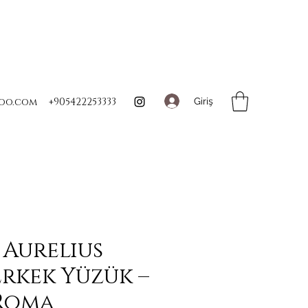
Giriş
oo.com
+905422253333
Aurelius
rkek Yüzük –
 Roma