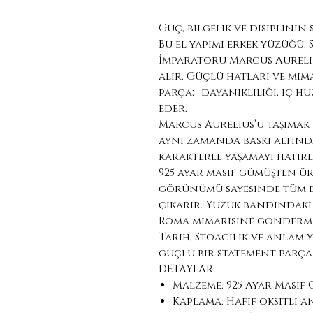
Güç, bilgelik ve disiplinin
Bu el yapımı erkek yüzüğü,
İmparatoru Marcus Aureli
alır. Güçlü hatları ve mi
parça; dayanıklılığı, iç h
eder.
Marcus Aurelius’u taşımak y
aynı zamanda baskı altınd
karakterle yaşamayı hatır
925 ayar masif gümüşten ür
görünümü sayesinde tüm d
çıkarır. Yüzük bandındaki 
Roma mimarisine gönderme
Tarih, Stoacılık ve anlam 
güçlü bir statement parça
DETAYLAR
Malzeme: 925 Ayar Masif
Kaplama: Hafif oksitli 