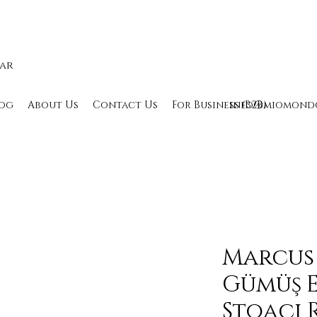
lar
og
About Us
Contact Us
For Business (B2B)
info@miomond
Marcus 
Gümüş E
Stoacı