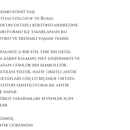
 sembolünü taşı.
 Stoacı filozof ve Roma
us’un detaylı büstünü merkezine
mari formu ile tasarlanan bu
uzuru ve erdemli yaşamı temsil
alnızca bir stil tercihi değil,
a sakin kalmayı, net düşünmeyi ve
latan günlük bir semboldür.
etilen yüzük, hafif oksitli antik
etayları güçlü biçimde ortaya
sütun esintili form ise antik
 yapar.
yüklü tasarımları sevenler için
dır.
 Gümüş
antik görünüm