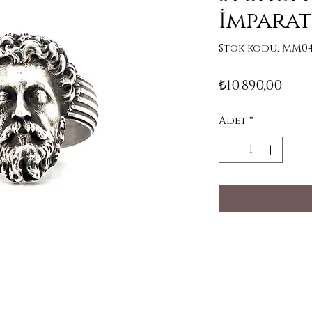
İmpara
Stok kodu: MM0
Fiya
₺10.890,00
Adet
*