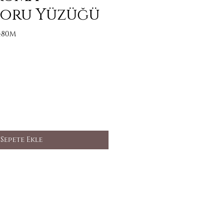
toru Yüzüğü
480M
t
Sepete Ekle