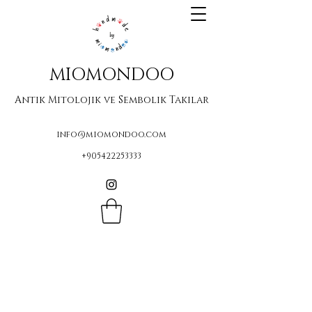
MIOMONDOO
Antik Mitolojik ve Sembolik Takılar
info@miomondoo.com
+905422253333