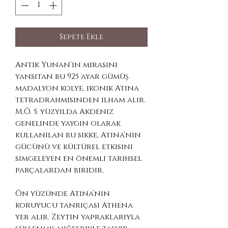
Sepete Ekle
Antik Yunan’ın mirasını
yansıtan bu 925 ayar gümüş
madalyon kolye, ikonik Atina
tetradrahmisinden ilham alır.
M.Ö. 5. yüzyılda Akdeniz
genelinde yaygın olarak
kullanılan bu sikke, Atina’nın
gücünü ve kültürel etkisini
simgeleyen en önemli tarihsel
parçalardan biridir.
Ön yüzünde Atina’nın
koruyucu tanrıçası Athena
yer alır. Zeytin yapraklarıyla