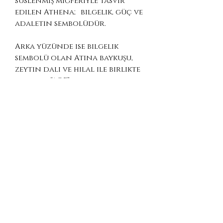
süslenmiş miğferiyle tasvir
edilen Athena; bilgelik, güç ve
adaletin sembolüdür.
Arka yüzünde ise bilgelik
sembolü olan Atina baykuşu,
zeytin dalı ve hilal ile birlikte
yer alır. “AOE” yazısı antik
Atina’ya atıfta bulunur.
Malzeme: 925 Ayar Gümüş
Ölçü: 20 mm (yükseklik) × 18 mm
(genişlik)
Tasarım: Antik Yunan sikkesi
ilhamlı
Zincir: Farklı uzunluk
seçenekleri mevcuttur
Bu kolye yalnızca bir takı
değil; Athena’nın ruhunu ve
antik Yunan’ın entelektüel