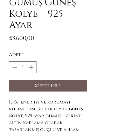
Gümüş Güneş
Kolye – 925
Ayar
Fiyat
₺3.600,00
Adet
*
Sepete Ekle
Işığı, enerjiyi ve korumayı
stiline taşı. Bu etkileyici
güneş
kolye
, 925 ayar gümüş üzerine
altın kaplama olarak
tasarlanmış güçlü ve anlam