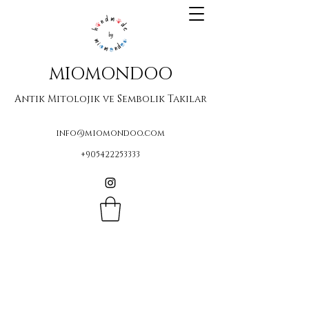
MIOMONDOO
Antik Mitolojik ve Sembolik Takılar
info@miomondoo.com
+905422253333