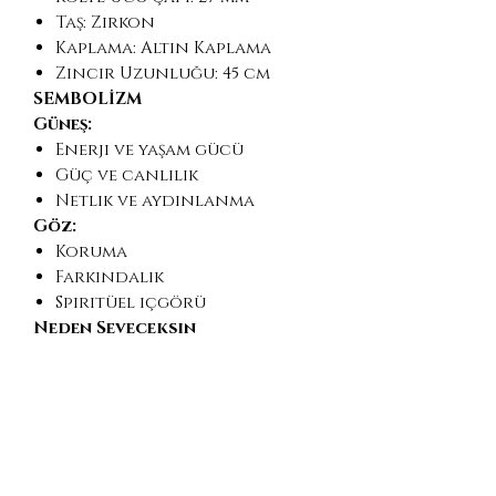
Taş: Zirkon
Kaplama: Altın Kaplama
Zincir Uzunluğu: 45 cm
SEMBOLİZM
Güneş:
Enerji ve yaşam gücü
Güç ve canlılık
Netlik ve aydınlanma
Göz:
Koruma
Farkındalık
Spiritüel içgörü
Neden Seveceksin
Dikkat çekici güneş ışını
tasarımı
Güçlü ve anlam yüklü
sembolizm
Dengeli: iddialı ama zarif
Tek başına veya kombin