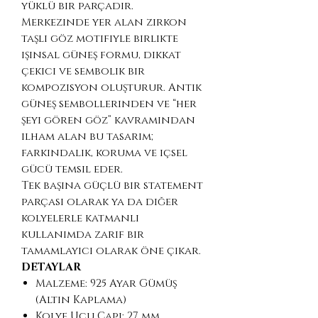
yüklü bir parçadır.
Merkezinde yer alan zirkon
taşlı göz motifiyle birlikte
ışınsal güneş formu, dikkat
çekici ve sembolik bir
kompozisyon oluşturur. Antik
güneş sembollerinden ve “her
şeyi gören göz” kavramından
ilham alan bu tasarım;
farkındalık, koruma ve içsel
gücü temsil eder.
Tek başına güçlü bir statement
parçası olarak ya da diğer
kolyelerle katmanlı
kullanımda zarif bir
tamamlayıcı olarak öne çıkar.
DETAYLAR
Malzeme: 925 Ayar Gümüş
(Altın Kaplama)
Kolye Ucu Çapı: 27 mm