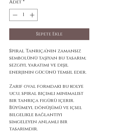
Adet
*
Sepete Ekle
Spiral Tanrıça’nın zamansız
sembolünü taşıyan bu tasarım;
sezgiyi, yaratımı ve dişil
enerjinin gücünü temsil eder.
Zarif oval formdaki bu kolye
ucu, spiral biçimli minimalist
bir tanrıça figürü içerir.
Büyümeyi, dönüşümü ve içsel
bilgelikle bağlantıyı
simgeleyen anlamlı bir
tasarımdır.