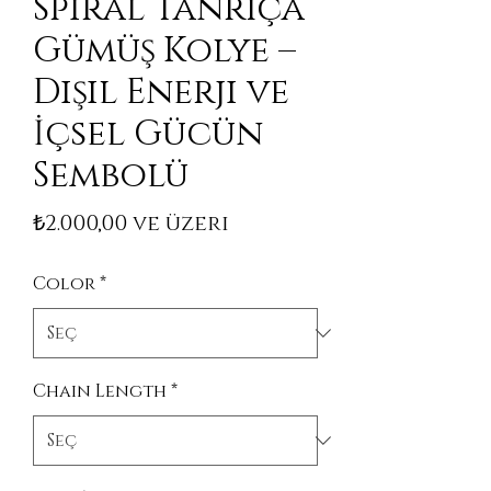
Spiral Tanrıça
Gümüş Kolye –
Dişil Enerji ve
İçsel Gücün
Sembolü
İndirimli Fiyat
₺2.000,00
ve üzeri
Color
*
Chain Length
*