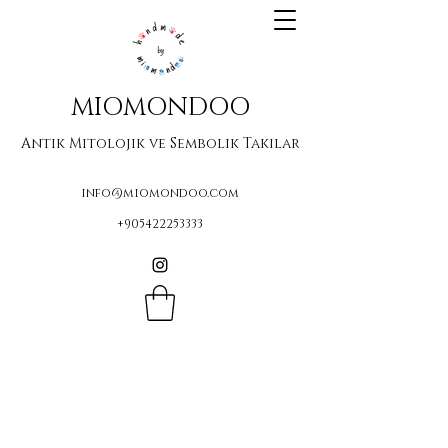
MIOMONDOO
Antik Mitolojik ve Sembolik Takılar
info@miomondoo.com
+905422253333