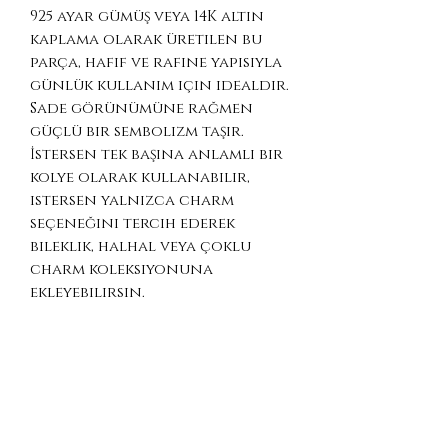
925 ayar gümüş veya 14K altın
kaplama olarak üretilen bu
parça, hafif ve rafine yapısıyla
günlük kullanım için idealdir.
Sade görünümüne rağmen
güçlü bir sembolizm taşır.
İstersen tek başına anlamlı bir
kolye olarak kullanabilir,
istersen yalnızca charm
seçeneğini tercih ederek
bileklik, halhal veya çoklu
charm koleksiyonuna
ekleyebilirsin.
Spiritüellik, sembolizm ve dişil
güçle bağ kuranlar için sade
ama etkili bir parçadır.
Tanrıça temalı takıları