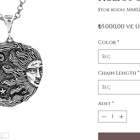
Stok kodu: MM02
₺5.000,00
ve ü
Color
*
Seç
Chain Length
*
Seç
Adet
*