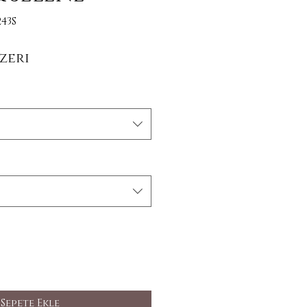
43S
İndirimli Fiyat
zeri
Sepete Ekle