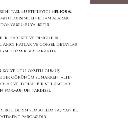
ini taşı. Bu etkileyici
Helios &
 mitolojisinden ilham alarak
 döngüsünü yansıtır.
nlık, hareket ve dinginlik
 Akıcı hatlar ve göksel detaylar,
eyse kozmik bir karakter
 kolye ucu, oksitli gümüş
k bir görünüm sunarken, altın
lak ve iddialı bir stil sağlar.
yon formunun tarihsel
irlikte derin sembolizm taşıyan bu
statement parçasıdır.