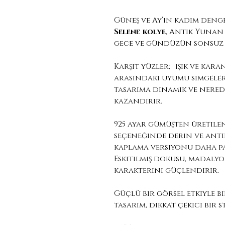
Güneş ve Ay’ın kadim denges
Selene kolye
, Antik Yunan
gece ve gündüzün sonsuz
Karşıt yüzler; ışık ve kara
arasındaki uyumu simgeler.
tasarıma dinamik ve nered
kazandırır.
925 ayar gümüşten üretilen
seçeneğinde derin ve anti
kaplama versiyonu daha par
Eskitilmiş dokusu, madal
karakterini güçlendirir.
Güçlü bir görsel etkiyle b
tasarım, dikkat çekici bir 