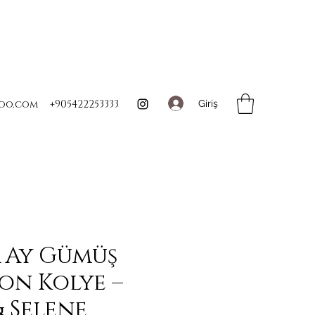
Giriş
oo.com
+905422253333
 Ay Gümüş
on Kolye –
& Selene