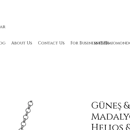
lar
og
About Us
Contact Us
For Business (B2B)
info@miomond
Güneş &
Madaly
Helios 