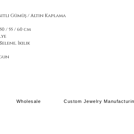
sitli Gümüş / Altın Kaplama
0 / 55 / 60 cm
lye
Selene, İkilik
ygun
Wholesale
Custom Jewelry Manufacturi