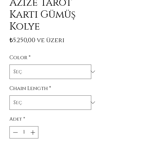
Azize Tarot
Kartı Gümüş
Kolye
İndirimli Fiyat
₺5.250,00
ve üzeri
Color
*
Chain Length
*
Adet
*