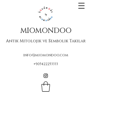
MIOMONDOO
Antik Mitolojik ve Sembolik Takılar
info@miomondoo.com
+905422253333