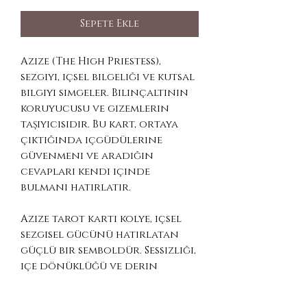
Sepete Ekle
Azize (The High Priestess),
sezgiyi, içsel bilgeliği ve kutsal
bilgiyi simgeler. Bilinçaltının
koruyucusu ve gizemlerin
taşıyıcısıdır. Bu kart, ortaya
çıktığında içgüdülerine
güvenmeni ve aradığın
cevapları kendi içinde
bulmanı hatırlatır.
Azize tarot kartı kolye, içsel
sezgisel gücünü hatırlatan
güçlü bir semboldür. Sessizliği,
içe dönüklüğü ve derin
farkındalığı önemseyenler
için anlam yüklü bir parçadır.