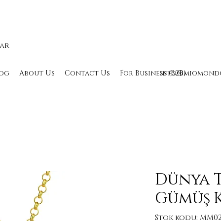
lar
og
About Us
Contact Us
For Business (B2B)
info@miomond
Dünya T
Gümüş 
Stok kodu: MM02