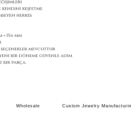
eğişimleri
e kendini keşfetme
imseyen herkes
 × 15.6 mm
r
ı seçenekler mevcuttur
 yeni bir döneme güvenle adım
 bir parça.
Wholesale
Custom Jewelry Manufacturi