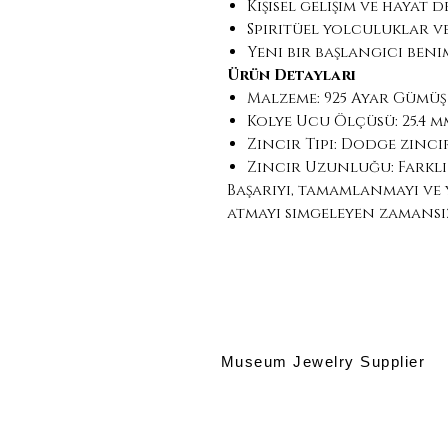
Kişisel gelişim ve hayat d
Spiritüel yolculuklar v
Yeni bir başlangıcı ben
Ürün Detayları
Malzeme: 925 Ayar Gümüş
Kolye Ucu Ölçüsü: 25.4 mm
Zincir Tipi: Dodge zinci
Zincir Uzunluğu: Farkl
Başarıyı, tamamlanmayı ve
atmayı simgeleyen zamansız
Museum Jewelry Supplier