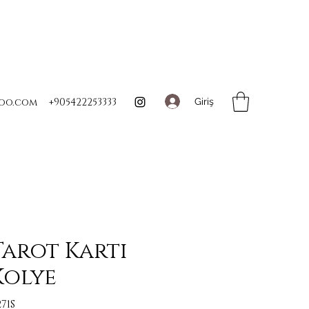
Giriş
oo.com
+905422253333
arot Kartı
Kolye
71S