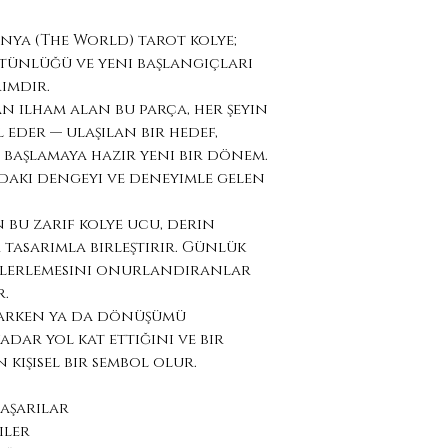
nya (The World) tarot kolye;
ütünlüğü ve yeni başlangıçları
ımdır.
 ilham alan bu parça, her şeyin
l eder — ulaşılan bir hedef,
başlamaya hazır yeni bir dönem.
ndaki dengeyi ve deneyimle gelen
 bu zarif kolye ucu, derin
r tasarımla birleştirir. Günlük
 ilerlemesini onurlandıranlar
r.
larken ya da dönüşümü
adar yol kat ettiğini ve bir
 kişisel bir sembol olur.
aşarılar
iler