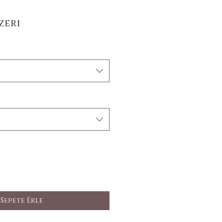
İndirimli Fiyat
zeri
Sepete Ekle