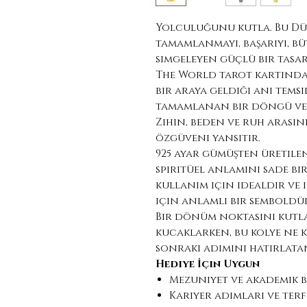
Yolculuğunu kutla. Bu Dü
tamamlanmayı, başarıyı, b
simgeleyen güçlü bir tasar
The World tarot kartından
bir araya geldiği anı temsi
tamamlanan bir döngü ve 
Zihin, beden ve ruh arası
özgüveni yansıtır.
925 ayar gümüşten üretilen
spiritüel anlamını sade bi
kullanım için idealdir ve
için anlamlı bir semboldü
Bir dönüm noktasını kut
kucaklarken, bu kolye ne k
sonraki adımını hatırlatan
Hediye İçin Uygun
Mezuniyet ve akademik b
Kariyer adımları ve terf