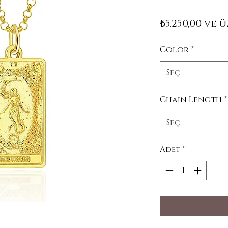
₺5.250,00
ve ü
Color
*
Seç
Chain Length
*
Seç
Adet
*