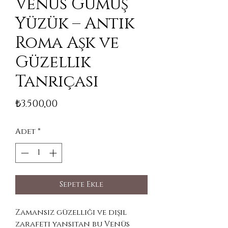
Venüs Gümüş
Yüzük – Antik
Roma Aşk ve
Güzellik
Tanrıçası
Fiyat
₺3.500,00
Adet
*
Sepete Ekle
Zamansız güzelliği ve dişil
zarafeti yansıtan bu Venüs