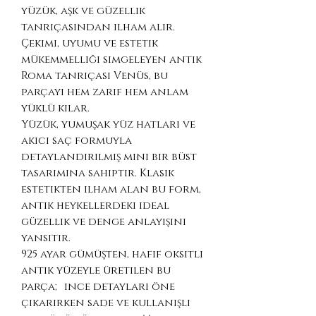
yüzük, aşk ve güzellik
tanrıçasından ilham alır.
Çekimi, uyumu ve estetik
mükemmelliği simgeleyen antik
Roma tanrıçası Venüs, bu
parçayı hem zarif hem anlam
yüklü kılar.
Yüzük, yumuşak yüz hatları ve
akıcı saç formuyla
detaylandırılmış mini bir büst
tasarımına sahiptir. Klasik
estetikten ilham alan bu form,
antik heykellerdeki ideal
güzellik ve denge anlayışını
yansıtır.
925 ayar gümüşten, hafif oksitli
antik yüzeyle üretilen bu
parça; ince detayları öne
çıkarırken sade ve kullanışlı