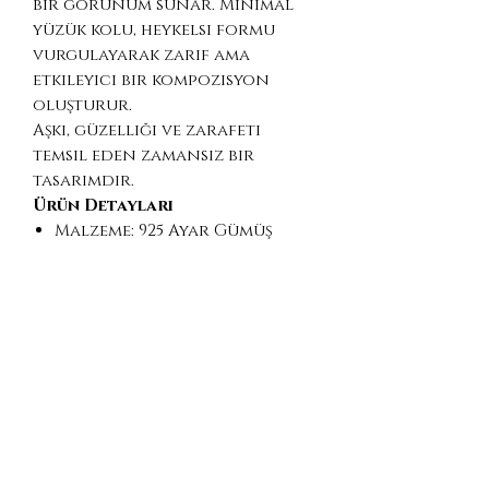
bir görünüm sunar. Minimal
yüzük kolu, heykelsi formu
vurgulayarak zarif ama
etkileyici bir kompozisyon
oluşturur.
Aşkı, güzelliği ve zarafeti
temsil eden zamansız bir
tasarımdır.
Ürün Detayları
Malzeme: 925 Ayar Gümüş
Kaplama: Hafif oksitli / antik
görünüm
Tasarım: Venüs büstü (3D
heykelsi form)
Stil: Minimal yüzük kolu /
klasik heykel estetiği
Yüzük Ölçüsü: Standart US 6
1/4 (isteğe göre üretim
yapılabilir)
El yapımı