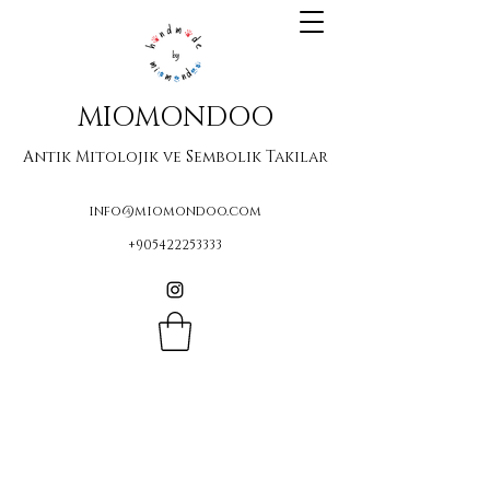
MIOMONDOO
Antik Mitolojik ve Sembolik Takılar
info@miomondoo.com
+905422253333