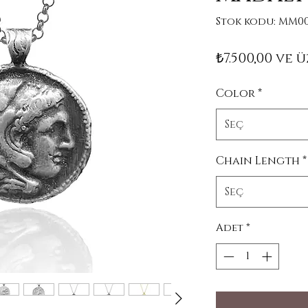
Stok kodu: MM00
₺7.500,00
ve ü
Color
*
Seç
Chain Length
*
Seç
Adet
*