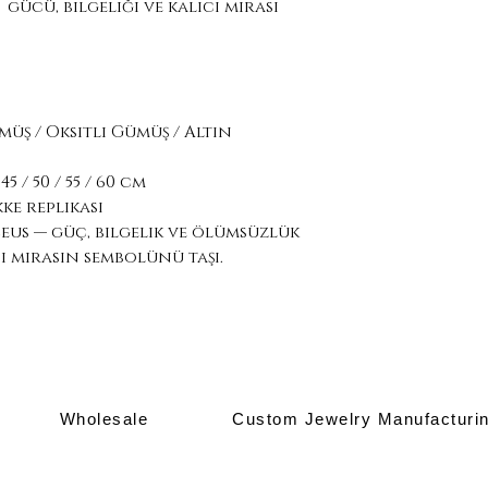
 gücü, bilgeliği ve kalıcı mirası
üş / Oksitli Gümüş / Altın
 / 50 / 55 / 60 cm
ke replikası
eus — güç, bilgelik ve ölümsüzlük
i mirasın sembolünü taşı.
Wholesale
Custom Jewelry Manufacturi