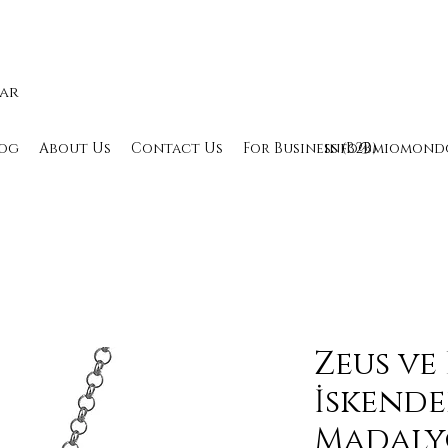
lar
og
About Us
Contact Us
For Business (B2B)
info@miomond
Zeus ve
İskend
Madaly