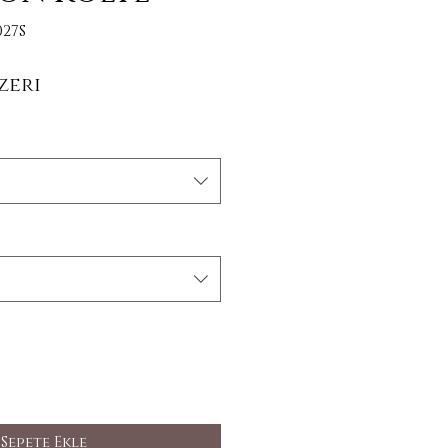
27S
İndirimli Fiyat
zeri
Sepete Ekle