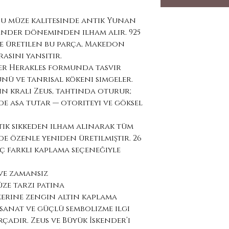
. Bu müze kalitesinde antik Yunan
ender döneminden ilham alır. 925
le üretilen bu parça, Makedon
asını yansıtır.
er Herakles formunda tasvir
nü ve tanrısal kökeni simgeler.
ın kralı Zeus, tahtında oturur;
nde asa tutar — otoriteyi ve göksel
tik sikkeden ilham alınarak tüm
e özenle yeniden üretilmiştir. 26
ç farklı kaplama seçeneğiyle
 ve zamansız
üze tarzı patina
zerine zengin altın kaplama
 sanat ve güçlü sembolizme ilgi
rçadır. Zeus ve Büyük İskender’i