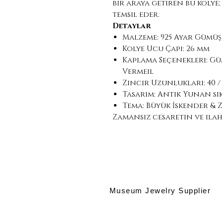
bir araya getiren bu kolye;
temsil eder.
Detaylar
Malzeme: 925 Ayar Gümüş
Kolye Ucu Çapı: 26 mm
Kaplama Seçenekleri: Güm
Vermeil
Zincir Uzunlukları: 40 / 45
Tasarım: Antik Yunan sik
Tema: Büyük İskender & Z
Zamansız cesaretin ve ilah
Museum Jewelry Supplier