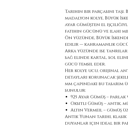
Tarihin bir parçasını taşı
madalyon kolye, Büyük İsk
ayar gümüşten el işçiliğiy
fatihin gücünü ve ilahi mir
Ön yüzünde, Büyük İskend
edilir — kahramanlık gücü
Arka yüzünde ise tanrılar
sağ elinde kartal, sol eli
gücü temsil eder.
Her kolye ucu, orijinal an
detayları korunacak şekild
mm çapındaki bu tasarım ü
sunulur:
925 Ayar Gümüş – parlak
Oksitli Gümüş – antik, m
Altın Vermeil – gümüş ü
Antik Yunan tarihi, klasik
duyanlar için ideal bir pa