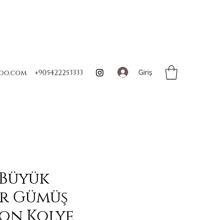
Giriş
oo.com
+905422253333
 Büyük
er Gümüş
on Kolye